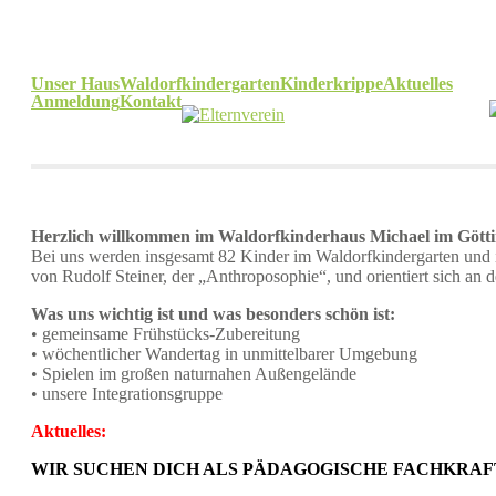
Unser Haus
Waldorfkindergarten
Kinderkrippe
Aktuelles
Anmeldung
Kontakt
Herzlich willkommen im Waldorfkinderhaus Michael im Göttin
Bei uns werden insgesamt 82 Kinder im Waldorfkindergarten und i
von Rudolf Steiner, der „Anthroposophie“, und orientiert sich an
Was uns wichtig ist und was besonders schön ist:
• gemeinsame Frühstücks-Zubereitung
• wöchentlicher Wandertag in unmittelbarer Umgebung
• Spielen im großen naturnahen Außengelände
• unsere Integrationsgruppe
Aktuelles:
WIR SUCHEN DICH ALS PÄDAGOGISCHE FACHKRAFT