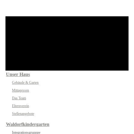
Unser Haus
Gebäude & Garten
Mittagessen
Das Team
Elternverein
Stellenangebote
Waldorfkindergarten
Integrationsgrupppe